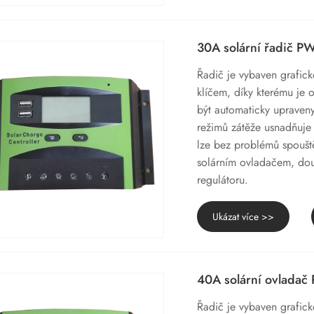
30A solární řadič 
Řadič je vybaven grafick
klíčem, díky kterému je
být automaticky upraven
režimů zátěže usnadňuje 
lze bez problémů spouště
solárním ovladačem, d
regulátoru.
Ukázat více >>
40A solární ovlada
Řadič je vybaven grafick