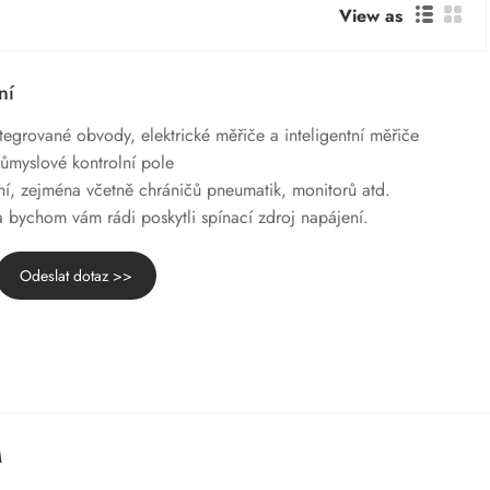
View as
ní
ntegrované obvody, elektrické měřiče a inteligentní měřiče
růmyslové kontrolní pole
ní, zejména včetně chráničů pneumatik, monitorů atd.
a bychom vám rádi poskytli spínací zdroj napájení.
Odeslat dotaz >>
M