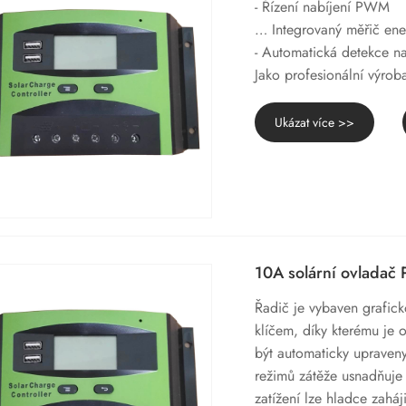
- Řízení nabíjení PWM
… Integrovaný měřič en
- Automatická detekce na
Jako profesionální výro
Ukázat více >>
10A solární ovlada
Řadič je vybaven grafick
klíčem, díky kterému je
být automaticky upraven
režimů zátěže usnadňuje
zatížení lze hladce zahá