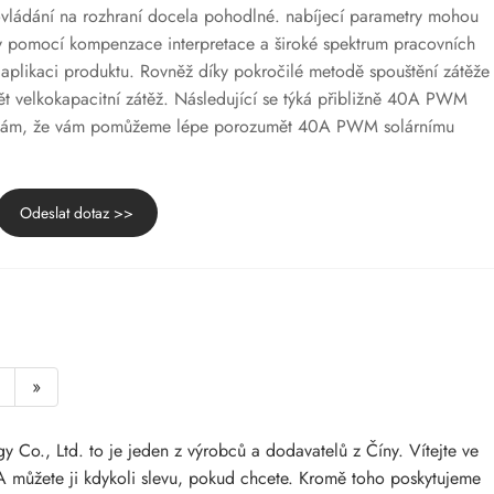
 ovládání na rozhraní docela pohodlné. nabíjecí parametry mohou
y pomocí kompenzace interpretace a široké spektrum pracovních
aplikaci produktu. Rovněž díky pokročilé metodě spouštění zátěže
ět velkokapacitní zátěž. Následující se týká přibližně 40A PWM
oufám, že vám pomůžeme lépe porozumět 40A PWM solárnímu
Odeslat dotaz >>
»
 Co., Ltd. to je jeden z výrobců a dodavatelů z Číny. Vítejte ve
A můžete ji kdykoli slevu, pokud chcete. Kromě toho poskytujeme