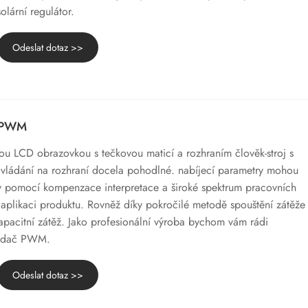
lární regulátor.
Odeslat dotaz >>
č PWM
ou LCD obrazovkou s tečkovou maticí a rozhraním člověk-stroj s
 ovládání na rozhraní docela pohodlné. nabíjecí parametry mohou
y pomocí kompenzace interpretace a široké spektrum pracovních
aplikaci produktu. Rovněž díky pokročilé metodě spouštění zátěže
kapacitní zátěž. Jako profesionální výroba bychom vám rádi
vladač PWM.
Odeslat dotaz >>