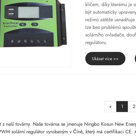
klíčem, díky kterému je
být automaticky upraven
režimů zátěže usnadňuje 
lze bez problémů spoušt
solárního ovladače, d
regulátoru.
Ukázat více >>
«
1
2
t z naší továrny. Naše továrna se jmenuje Ningbo Kosun New Energy
WM solární regulátor vyrobeným v Číně, který má certifikaci CE. 