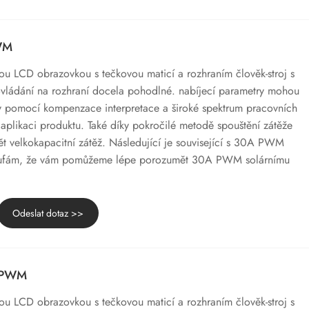
PWM
ou LCD obrazovkou s tečkovou maticí a rozhraním člověk-stroj s
 ovládání na rozhraní docela pohodlné. nabíjecí parametry mohou
y pomocí kompenzace interpretace a široké spektrum pracovních
aplikaci produktu. Také díky pokročilé metodě spouštění zátěže
t velkokapacitní zátěž. Následující je související s 30A PWM
oufám, že vám pomůžeme lépe porozumět 30A PWM solárnímu
Odeslat dotaz >>
č PWM
ou LCD obrazovkou s tečkovou maticí a rozhraním člověk-stroj s