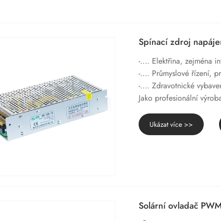
Spínací zdroj napáje
-…. Elektřina, zejména i
-…. Průmyslové řízení, p
-…. Zdravotnické vybave
Jako profesionální výrob
Ukázat více >>
Solární ovladač PW