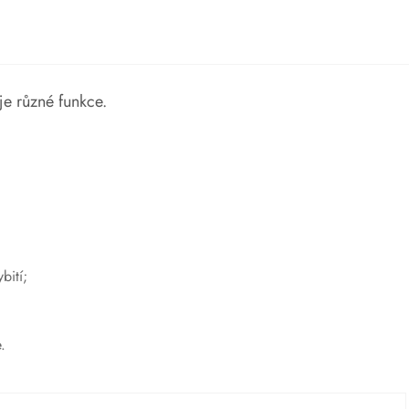
je různé funkce.
bití;
.