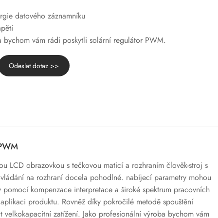
ergie datového záznamníku
pětí
ba bychom vám rádi poskytli solární regulátor PWM.
Odeslat dotaz >>
č PWM
ou LCD obrazovkou s tečkovou maticí a rozhraním člověk-stroj s
 ovládání na rozhraní docela pohodlné. nabíjecí parametry mohou
y pomocí kompenzace interpretace a široké spektrum pracovních
 aplikaci produktu. Rovněž díky pokročilé metodě spouštění
jit velkokapacitní zatížení. Jako profesionální výroba bychom vám