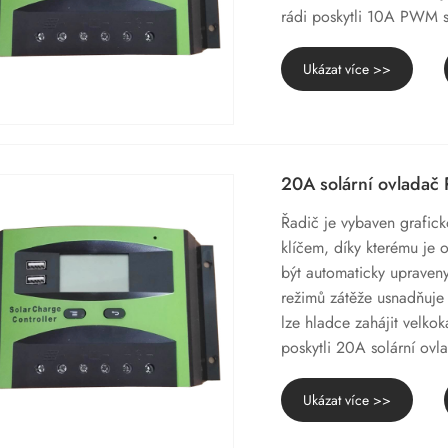
rádi poskytli 10A PWM so
Ukázat více >>
20A solární ovlada
Řadič je vybaven grafick
klíčem, díky kterému je
být automaticky upraven
režimů zátěže usnadňuje 
lze hladce zahájit velko
poskytli 20A solární o
Ukázat více >>