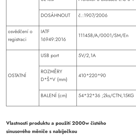
DOSÁHNOUT
č.:1907/2006
osvědčení o
IATF
111458/A/0001/SM/En
registraci
16949:2016
USB port
5V/2,1A
ROZMĚRY
OSTATNÍ
410*220*90
D*Š*V (mm)
BALENÍ (cm)
54*32*36 ;2ks/CTN,15KG
Vlastnosti produktu a použití 2000w čistého
sinusového měniče s nabíječkou