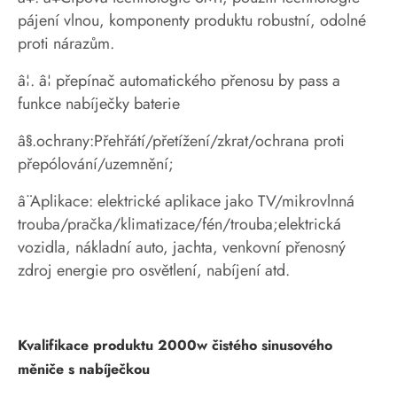
pájení vlnou, komponenty produktu robustní, odolné
proti nárazům.
â¦. â¦ přepínač automatického přenosu by pass a
funkce nabíječky baterie
â§.ochrany:Přehřátí/přetížení/zkrat/ochrana proti
přepólování/uzemnění;
â¨Aplikace: elektrické aplikace jako TV/mikrovlnná
trouba/pračka/klimatizace/fén/trouba;elektrická
vozidla, nákladní auto, jachta, venkovní přenosný
zdroj energie pro osvětlení, nabíjení atd.
Kvalifikace produktu 2000w čistého sinusového
měniče s nabíječkou