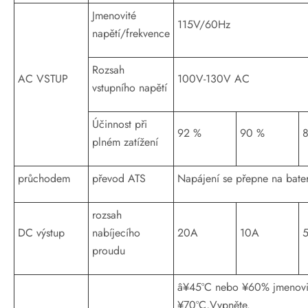
Jmenovité
115V/60Hz
napětí/frekvence
Rozsah
AC VSTUP
100V-130V AC
vstupního napětí
Účinnost při
92 %
90 %
plném zatížení
průchodem
převod ATS
Napájení se přepne na bater
rozsah
DC výstup
nabíjecího
20A
10A
proudu
â¥45ºC nebo ¥60% jmenovité
¥70ºC,Vypněte.