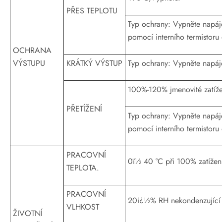
PŘES TEPLOTU
Typ ochrany: Vypněte napáje
pomocí interního termistoru
OCHRANA
VÝSTUPU
KRÁTKÝ VÝSTUP
Typ ochrany: Vypněte napáj
100%-120% jmenovité zatíž
PŘETÍŽENÍ
Typ ochrany: Vypněte napáje
pomocí interního termistoru
PRACOVNÍ
0ï½ 40 °C při 100% zatížení
TEPLOTA.
PRACOVNÍ
20i¿½% RH nekondenzující
VLHKOST
ŽIVOTNÍ