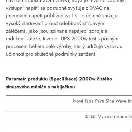
navržen s funkcí SOFT START, když je invertor zapnutý,
výstupní napětí se postupně zvyšuje z 0VAC na
jmenovité napětí přibližně za 1 s, to účinně snižuje
vysoký startovací proud odebíraný střídavými
zátěžemi, jako jsou spínané napájecí zdroje a
indukční zátěže. Invertor UPS 2000w test s přísným
procesem během celé výroby, který udržuje vysokou
účinnost pro skutečné podmínky zatížení.
Parametr produktu (Specifikace) 2000w čistého
sinusového měniče s nabíječkou
Nová řada Pure Sine Wave Inv
âââââ Vysoce doporuče