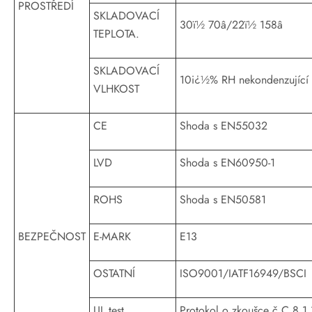
PROSTŘEDÍ
SKLADOVACÍ
30ï½ 70â/22ï½ 158â
TEPLOTA.
SKLADOVACÍ
10i¿½% RH nekondenzující
VLHKOST
CE
Shoda s EN55032
LVD
Shoda s EN60950-1
ROHS
Shoda s EN50581
BEZPEČNOST
E-MARK
E13
OSTATNÍ
ISO9001/IATF16949/BSCI
UL test
Protokol o zkoušce č.C 8 1 