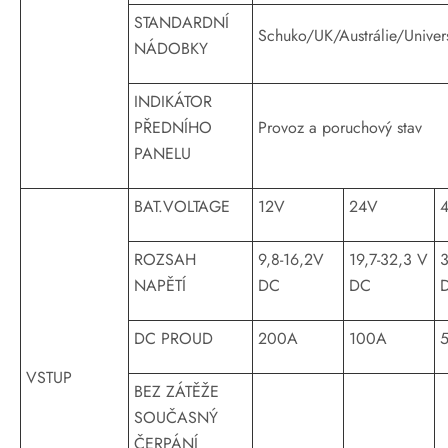
STANDARDNÍ
Schuko/UK/Austrálie/Univer
NÁDOBKY
INDIKÁTOR
PŘEDNÍHO
Provoz a poruchový stav
PANELU
BAT.VOLTAGE
12V
24V
ROZSAH
9,8-16,2V
19,7-32,3 V
3
NAPĚTÍ
DC
DC
DC PROUD
200A
100A
VSTUP
BEZ ZÁTĚŽE
SOUČASNÝ
ČERPÁNÍ