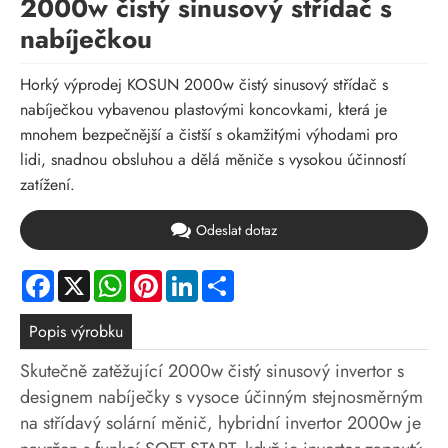
2000w čistý sinusový střídač s
nabíječkou
Horký výprodej KOSUN 2000w čistý sinusový střídač s
nabíječkou vybavenou plastovými koncovkami, která je
mnohem bezpečnější a čistší s okamžitými výhodami pro
lidi, snadnou obsluhou a dělá měniče s vysokou účinností
zatížení.
Odeslat dotaz
Facebook
X
WhatsApp
Pinterest
LinkedIn
Share
Popis výrobku
Skutečně zatěžující 2000w čistý sinusový invertor s
designem nabíječky s vysoce účinným stejnosměrným
na střídavý solární měnič, hybridní invertor 2000w je