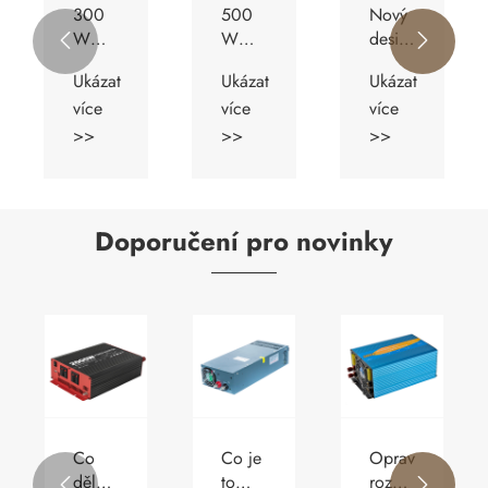
300
500
Nový
W
W
designový


střídač
střídač
měnič
Ukázat
Ukázat
Ukázat
s
s
1000
více
více
více
nabíječkou
nabíječkou
W s
baterií
baterií
nabíječkou
>>
>>
>>
baterií
Doporučení pro novinky
Co
Co je
Opravte
dělá z
to
rozdíl

