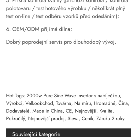
5. Přísná kontrola kvality (příchozí kontrola / kontrola
polotovaru / test hotového výrobku / několikrát plný
test on-line / test odběru vzorků před odesláním);
6. OEM/ODM přijímá dílna;
Dobrý poprodejní servis pro dlouhodobý vývoj.
Hot Tags: 2000w Pure Sine Wave Invertor s nabíječkou,
Výrobci, Velkoobchod, Továrna, Na míru, Hromadné, Čína,
Dodavatelé, Made in China, CE, Nejnovější, Kvalita,
Pokročilý, Nejnovější prodej, Sleva, Ceník, Záruka 2 roky
Související kategorie