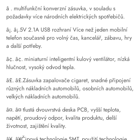
â . multifunkční konverzní zásuvka, v souladu s
požadavky více národních elektrických spotřebičů.
â¡. â¡.5V 2.1A USB rozhraní Více než jeden mobilní
telefon současně pro volný čas, kancelář, zábavu, hry
a další potřeby.
â¢. â¢. miniaturní inteligentní kulový ventilátor, nízká
hlučnost, vysoký odvod tepla.
â£. â£.Zásuvka zapalovače cigaret, snadné připojení
různých nákladních automobilů, osobních automobilů,
velkých nákladních automobilů.
â¤. â¤ tlustá dvouvrstvá deska PCB, vyšší teplota,
napětí, proudový odpor, kvalita produktu, delší
životnost, zajištění kvality.
â¥. â¥Čipová technologie SMT, použití technologie