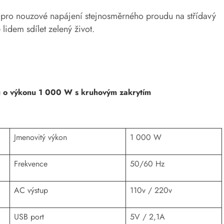
í pro nouzové napájení stejnosměrného proudu na střídavý
idem sdílet zelený život.
ou o výkonu 1 000 W s kruhovým zakrytím
Jmenovitý výkon
1 000 W
Frekvence
50/60 Hz
AC výstup
110v / 220v
USB port
5V / 2,1A