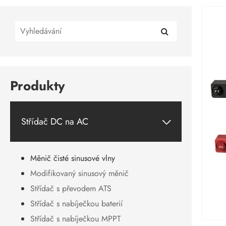
Produkty
Střídač DC na AC

Měnič čisté sinusové vlny
Modifikovaný sinusový měnič
Střídač s převodem ATS
Střídač s nabíječkou baterií
Střídač s nabíječkou MPPT