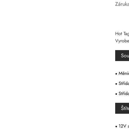
Záruka
Hot Ta
Vyroben
Sou
Měnič
Stří
Stříd
Ští
12V 