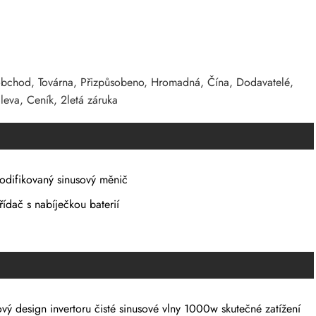
oobchod, Továrna, Přizpůsobeno, Hromadná, Čína, Dodavatelé,
leva, Ceník, 2letá záruka
odifikovaný sinusový měnič
řídač s nabíječkou baterií
vý design invertoru čisté sinusové vlny 1000w skutečné zatížení