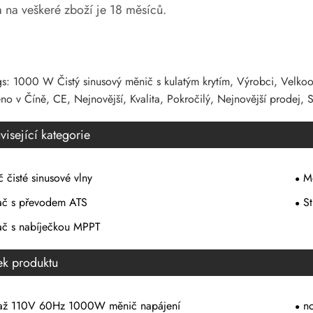
 na veškeré zboží je 18 měsíců.
gs: 1000 W Čistý sinusový měnič s kulatým krytím, Výrobci, Velk
o v Číně, CE, Nejnovější, Kvalita, Pokročilý, Nejnovější prodej, S
visející kategorie
 čisté sinusové vlny
M
dač s převodem ATS
St
ač s nabíječkou MPPT
tek produktu
až 110V 60Hz 1000W měnič napájení
no