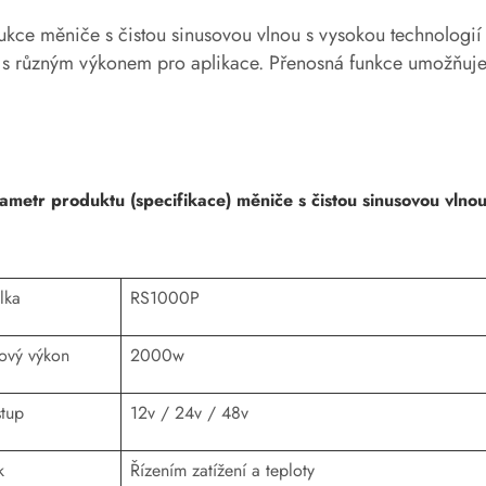
ukce měniče s čistou sinusovou vlnou s vysokou technologi
s různým výkonem pro aplikace. Přenosná funkce umožňuje l
ametr produktu (specifikace) měniče s čistou sinusovou vln
lka
RS1000P
ový výkon
2000w
tup
12v / 24v / 48v
k
Řízením zatížení a teploty