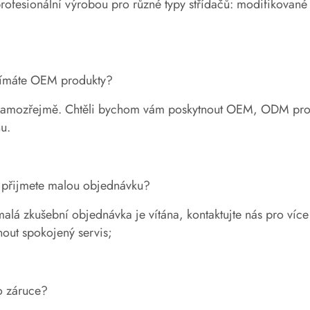
rofesionální výrobou pro různé typy střídačů: modifikované 
ijímáte OEM produkty?
amozřejmě. Chtěli bychom vám poskytnout OEM, ODM produkc
u.
 přijmete malou objednávku?
alá zkušební objednávka je vítána, kontaktujte nás pro víc
out spokojený servis;
o záruce?