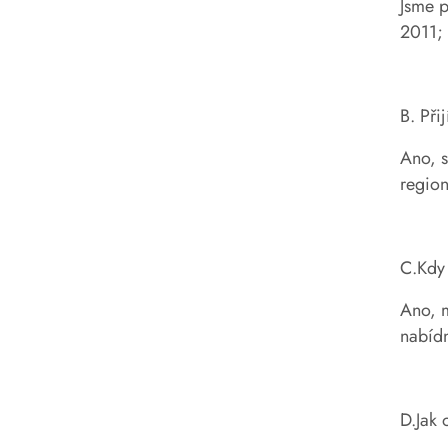
Jsme p
2011;
B. Př
Ano, s
region
C.Kdy
Ano, m
nabídn
D.Jak 