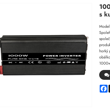
100
s k
Model
Spoleh
společ
produk
horký 
obálko
1000w 
F