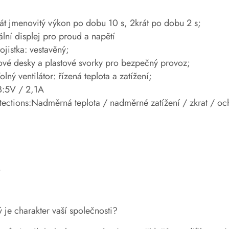
rát jmenovitý výkon po dobu 10 s, 2krát po dobu 2 s;
ální displej pro proud a napětí
Pojistka: vestavěný;
tové desky a plastové svorky pro bezpečný provoz;
olný ventilátor: řízená teplota a zatížení;
:5V / 2,1A
ections:Nadměrná teplota / nadměrné zatížení / zkrat / o
Q
ý je charakter vaší společnosti?