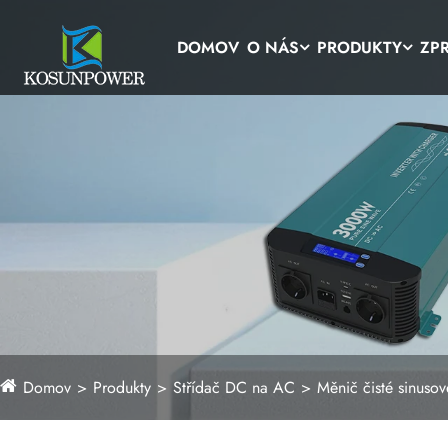
DOMOV
O NÁS
PRODUKTY
ZP
Domov
Produkty
Střídač DC na AC
Měnič čisté sinusov