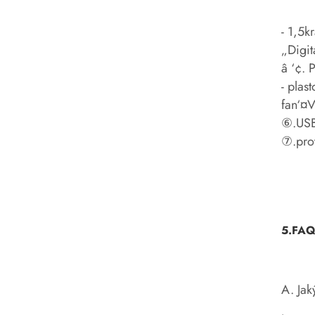
- 1,5k
„Digit
â ‘¢. 
- plas
fan‘¤V
⑥.USB
⑦.prot
5.FA
A. Jak