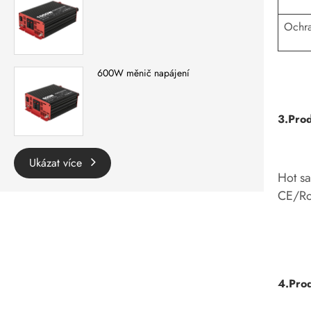
Ochra
600W měnič napájení
3.Prod
Ukázat více
Hot sa
CE/Ro
4.Prod