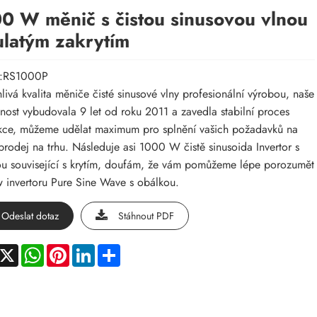
0 W měnič s čistou sinusovou vlnou
ulatým zakrytím
:RS1000P
livá kvalita měniče čisté sinusové vlny profesionální výrobou, naše
nost vybudovala 9 let od roku 2011 a zavedla stabilní proces
ce, můžeme udělat maximum pro splnění vašich požadavků na
prodej na trhu. Následuje asi 1000 W čistě sinusoida Invertor s
u související s krytím, doufám, že vám pomůžeme lépe porozumět
invertoru Pure Sine Wave s obálkou.
Odeslat dotaz
Stáhnout PDF
acebook
X
WhatsApp
Pinterest
LinkedIn
Share