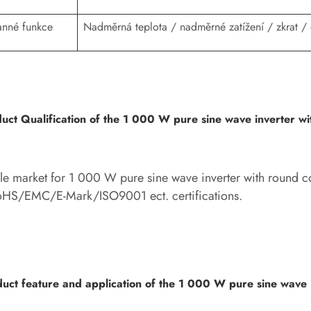
nné funkce
Nadměrná teplota / nadměrné zatížení / zkrat /
uct Qualification of the 1 000 W pure sine wave inverter w
le market for 1 000 W pure sine wave inverter with round c
HS/EMC/E-Mark/ISO9001 ect. certifications.
uct feature and application of the 1 000 W pure sine wave 