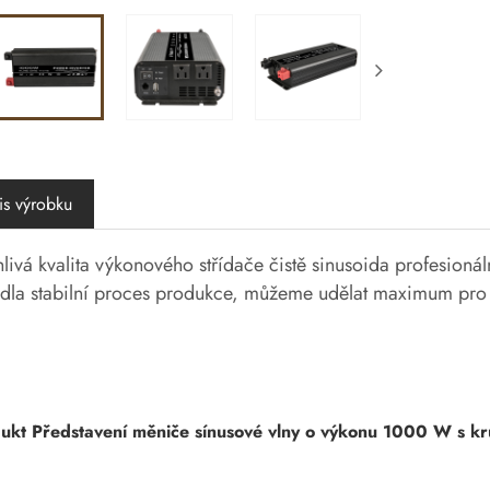
is výrobku
livá kvalita výkonového střídače čistě sinusoida profesioná
dla stabilní proces produkce, můžeme udělat maximum pro 
ukt Představení měniče sínusové vlny o výkonu 1000 W s k