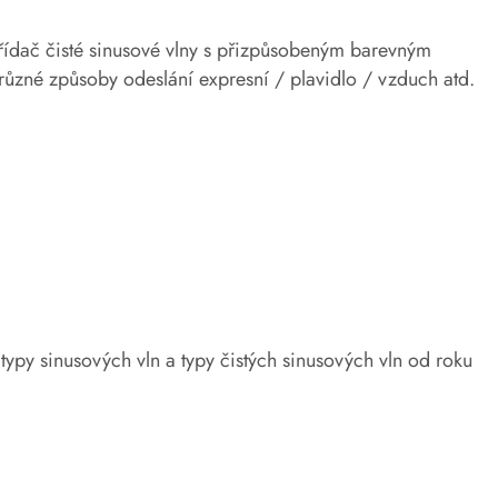
třídač čisté sinusové vlny s přizpůsobeným barevným
různé způsoby odeslání expresní / plavidlo / vzduch atd.
typy sinusových vln a typy čistých sinusových vln od roku