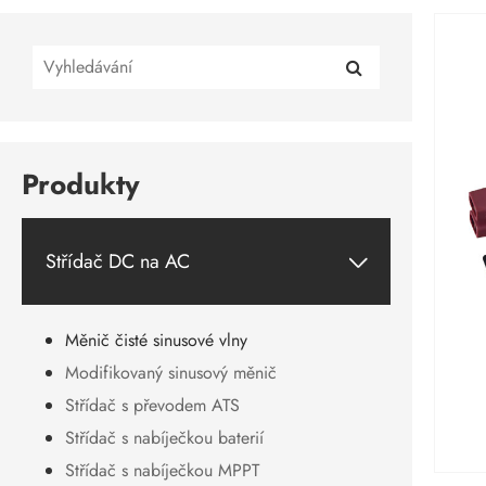
Produkty
Střídač DC na AC

Měnič čisté sinusové vlny
Modifikovaný sinusový měnič
Střídač s převodem ATS
Střídač s nabíječkou baterií
Střídač s nabíječkou MPPT