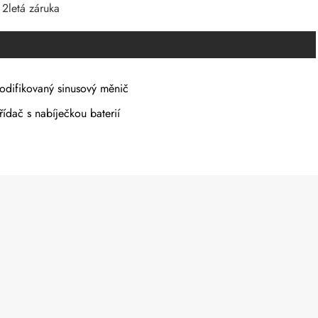
 2letá záruka
odifikovaný sinusový měnič
řídač s nabíječkou baterií