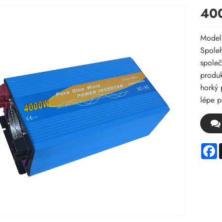
400
Model
Spoleh
společ
produk
horký 
lépe p
F