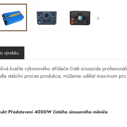
is výrobku
livá kvalita výkonového střídače čistě sinusoida profesioná
dla stabilní proces produkce, můžeme udělat maximum pro 
dukt Představení 4000W čistého sinusového měniče