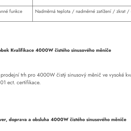
nné funkce
Nadměrná teplota / nadměrné zatížení / zkrat /
obek Kvalifikace 4000W čistého sinusového měniče
prodejní trh pro 4000W čistý sinusový měnič ve vysoké kv
1 ect. certifikace.
ver, doprava a obsluha 4000W čistého sinusového měniče