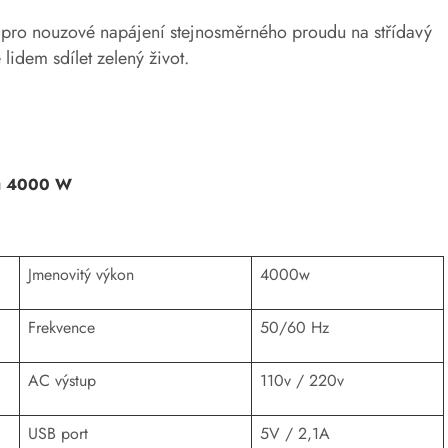
í pro nouzové napájení stejnosměrného proudu na střídavý
idem sdílet zelený život.
nou 4000 W
Jmenovitý výkon
4000w
Frekvence
50/60 Hz
AC výstup
110v / 220v
USB port
5V / 2,1A