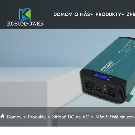
DOMOV
O NÁS
PRODUKTY
ZP
Domov
Produkty
Střídač DC na AC
Měnič čisté sinusov