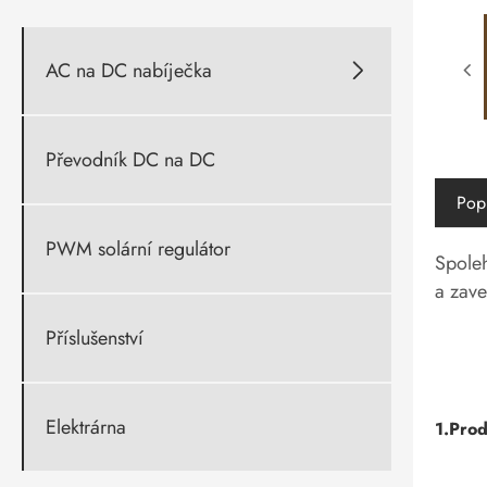
AC na DC nabíječka

Převodník DC na DC
Pop
PWM solární regulátor
Spoleh
a zave
Příslušenství
Elektrárna
1.Pro