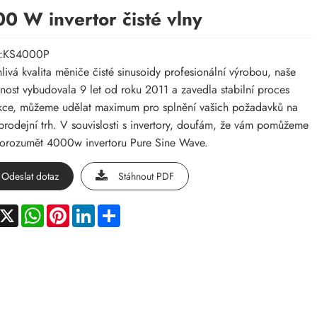
0 W invertor čisté vlny
:KS4000P
livá kvalita měniče čisté sinusoidy profesionální výrobou, naše
nost vybudovala 9 let od roku 2011 a zavedla stabilní proces
ce, můžeme udělat maximum pro splnění vašich požadavků na
prodejní trh. V souvislosti s invertory, doufám, že vám pomůžeme
orozumět 4000w invertoru Pure Sine Wave.
Odeslat dotaz
Stáhnout PDF
acebook
X
WhatsApp
Pinterest
LinkedIn
Share