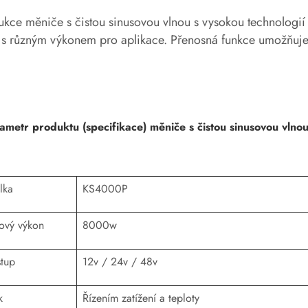
ukce měniče s čistou sinusovou vlnou s vysokou technologi
s různým výkonem pro aplikace. Přenosná funkce umožňuje l
ametr produktu (specifikace) měniče s čistou sinusovou vl
lka
KS4000P
ový výkon
8000w
tup
12v / 24v / 48v
k
Řízením zatížení a teploty