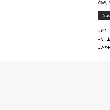
Číně, C
Sou
Měnič
Stří
Stříd