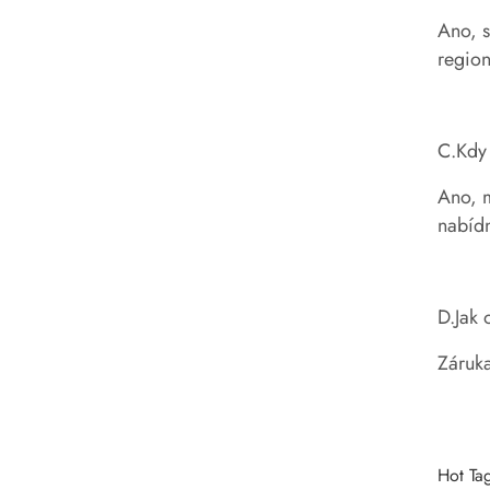
Ano, s
region
C.Kdy
Ano, m
nabídn
D.Jak 
Záruka
Hot Ta