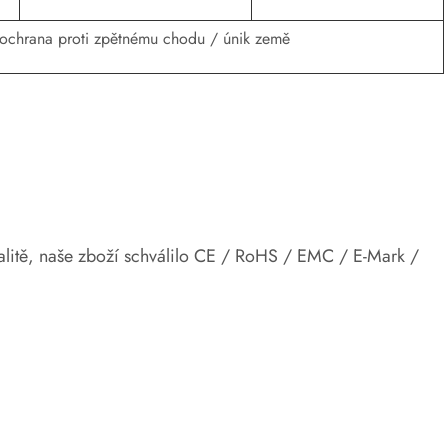
 ochrana proti zpětnému chodu / únik země
alitě, naše zboží schválilo CE / RoHS / EMC / E-Mark /