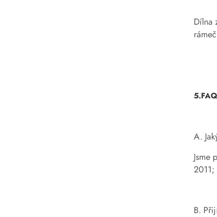
Dílna 
rámečk
5.FA
A. Jak
Jsme p
2011;
B. Př