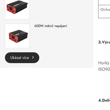
Ochra
600W měnič napájení
3.Výr
Ukázat více
Horký 
ISO900
4.Deli