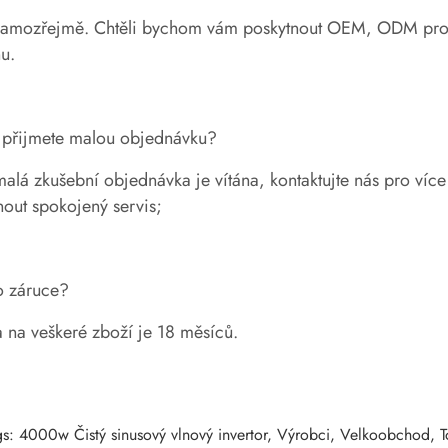
amozřejmě. Chtěli bychom vám poskytnout OEM, ODM produkc
u.
 přijmete malou objednávku?
alá zkušební objednávka je vítána, kontaktujte nás pro víc
out spokojený servis;
o záruce?
 na veškeré zboží je 18 měsíců.
gs: 4000w Čistý sinusový vlnový invertor, Výrobci, Velkoobchod,